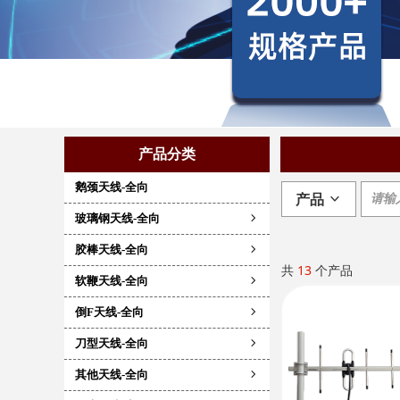
产品分类
鹅颈天线-全向
产品
ꀁ
玻璃钢天线-全向
ꁇ
胶棒天线-全向
ꁇ
共
13
个产品
软鞭天线-全向
ꁇ
倒F天线-全向
ꁇ
刀型天线-全向
ꁇ
其他天线-全向
ꁇ