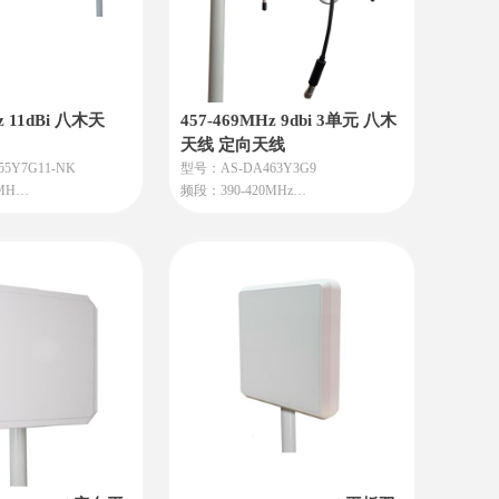
z 11dBi 八木天
457-469MHz 9dbi 3单元 八木
天线 定向天线
5Y7G11-NK
型号：AS-DA463Y3G9
MH
频段：390-420MHz
增益：9dBi
水平极化安装，波瓣宽
本天线适用于无线对讲、数传电台、
好，覆盖范围广，驻波
图传电台、中继台、LORA电台等应
前后比大，抗干扰性强
用
金材料，防雨，防腐
力强。外形美观，提供
。
对点，客户端天线。数
离传输。无线数字集群
义