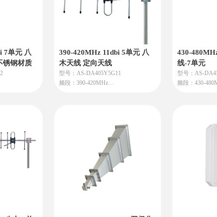
bi 7单元 八
390-420MHz 11dbi 5单元 八
430-480MH
不锈钢材质
木天线 定向天线
线-7单元
2
型号：AS-DA405Y5G11
型号：AS-DA45
频段：390-420MHz
频段：430-480
增益：11dBi
增益：11dBi
、数传电台、
本天线适用于无线对讲、数传电台、
特点：垂直或
ORA电台等应
图传电台、中继台、LORA电台等应
度大，方向性
用
低，增益高，
精选优质铝合
蚀，抗老化能
抱杆安装夹具
用途：用于点
传电台，远距
通信系统等。
产地：北京顺