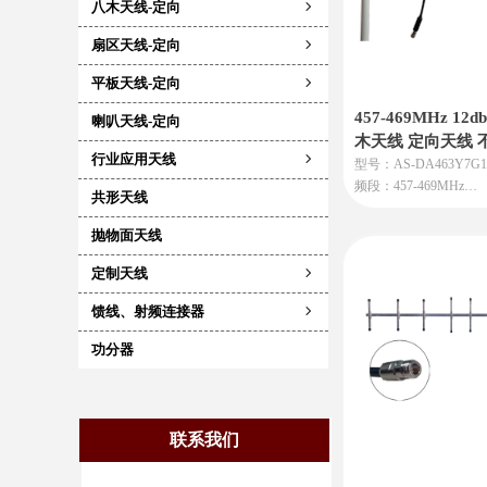
八木天线-定向
ꁇ
扇区天线-定向
ꁇ
平板天线-定向
ꁇ
457-469MHz 12d
喇叭天线-定向
木天线 定向天线 
行业应用天线
ꁇ
型号：AS-DA463Y7G1
频段：457-469MHz
共形天线
增益：12dBi
本天线适用于无线对讲
抛物面天线
图传电台、中继台、L
定制天线
用
ꁇ
馈线、射频连接器
ꁇ
功分器
联系我们