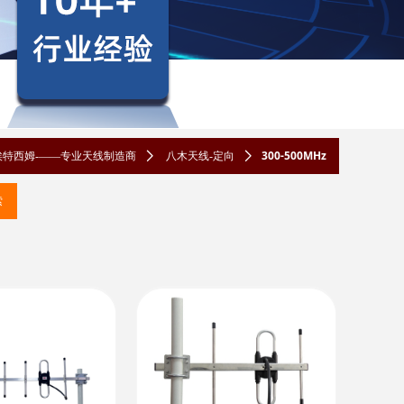
300-500MHz
埃特西姆-——专业天线制造商
ꄲ
八木天线-定向
ꄲ
索