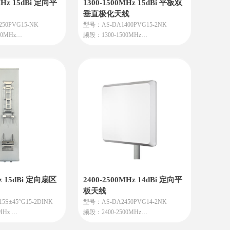
MHz 15dBi 定向平
1300-1500MHz 15dBi 平板双
垂直极化天线
50PVG15-NK
型号：AS-DA1400PVG15-2NK
00MHz
频段：1300-1500MHz
增益：15dBi
15dBi高增益，传输距
特点：性能强： 高增益（15dBi）、方
集中稳定。
向性好，能实现远距离、抗干扰的精
4000-4500MHz（常
准信号覆盖。
工业通信和C波段卫
结构可靠： 通常具备防水、防紫外线
该频段内高效工作。
的外壳，轻便且易于安装调试，适合
壳防水防尘，适合在室
室外环境。
应对恶劣天气。
用途：主要用于专网通信（如公安、
要对准特定方向安装，
政务等集群系统）和无线数据传输
性好。
（如远距离监控、点对点图像传
输）。
 用于增强偏远地区或大
产地：北京顺义
、体育场）的5G网络
Hz 15dBi 定向扇区
2400-2500MHz 14dBi 定向平
 用于工厂、安防监控
板天线
数据回传。
S±45°G15-2DINK
型号：AS-DA2450PVG14-2NK
于政府、能源等行业构
MHz
频段：2400-2500MHz
通信网络。
增益：14dBi