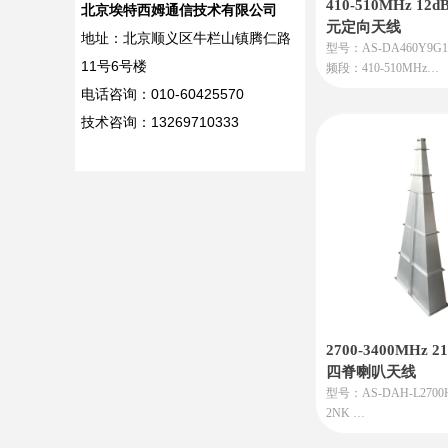
410-510MHz 12d
北京埃特西姆通信技术有限公司
元定向天线
地址：北京顺义区牛栏山镇腾仁路
型号：AS-DA460Y9G1
11号6号楼
频段：410-510MHz
增益：12dBi
电话咨询：010-60425570
特点：专业通信和高级
技术咨询：13269710333
用设计的强大工具。它
于通过牺牲全向覆盖范
方向上的极致性能。如
定方向上实现远距离、
干扰的通信或数据传输
一个非常理想的选择。
产地：北京顺义
2700-3400MHz 
四脊喇叭天线
型号：AS-DAH-L2700H
2NK
频段：2700-3400MHz