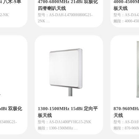
Bi 八木-9单
4700-6800MHz 21dBi 双极化
4000-4500
四脊喇叭天线
板天线
2-NK
型号：AS-DAH-L4700H6800G21-
型号：AS-DA42
2NK
频段：4000-45
频段：4700-6800MHz
增益：15dBi
业余无线电应
增益：21dBi
特点：信号强： 
的核心价值在
特点：4700-6800MHz 21dBi 双极化四
离远，信号更
围，换取特定
脊喇叭天线是一种高性能、多功能、
专用频段： 匹配 
果您需要在特
专业级的微波天线。它最核心的价值
用于5G、部分
高清晰度、抗
在于在极宽的频率范围内，同时实现
星），确保在
，这款天线是
了高增益、双极化和优秀的辐射性
户外耐用： 外
能。这使得它成为高速远距离无线传
外长期使用，
输、频谱管理、卫星通信和精密测量
指向精准： 需
等领域的关键设备，尤其适用于那些
接收/发射方向
需要用一个天线覆盖多个频段或需要
用途：
极化分集/复用能力的复杂系统。
扩展5G信号：
型场所（如园区
覆盖。
21dBi 双极化
1300-1500MHz 15dBi 定向平
870-960M
工业与物联网：
板天线
天线
等设备的无线
3400G21-
型号：AS-DA1400PVHG15-2NK
型号：AS-DA915
建设专网： 用
频段：1300-1500MHz
频段：870-960
建自己的专用
增益：15dBi
增益：15dBi