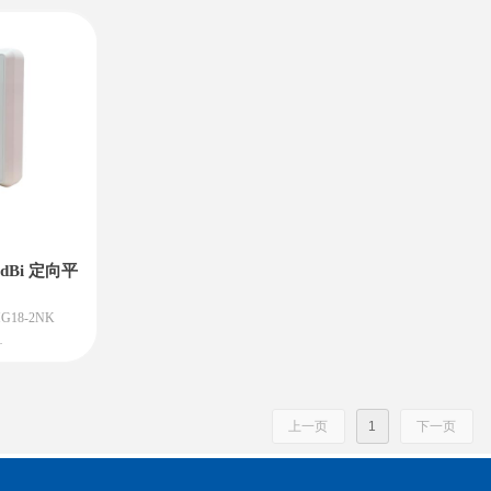
产地：北京顺
特点：高增益、强方向性：信号传输
特点：移动通
3.4GHz频
距离远，但收发两端需要精确对准。
信号补盲、物
益、双极化和超宽
电气性能好：驻波比低，抗干扰能力
产地：北京顺
叭天线。
强（前后比高）。
量（作标准增
结构坚固：防水、防晒、防风，适合
作双极化馈
室外全天候工作。
点通信等专业领
极化方式多样：支持垂直、水平或双
极化。
主要用途：
专网通信（公安、消防等）
点对点/点对多点信号覆盖与回传
无线数据传输（无人机图传、远程监
控等）
18dBi 定向平
G18-2NK
i）：信号传输距
上一页
1
下一页
，抗干扰能力