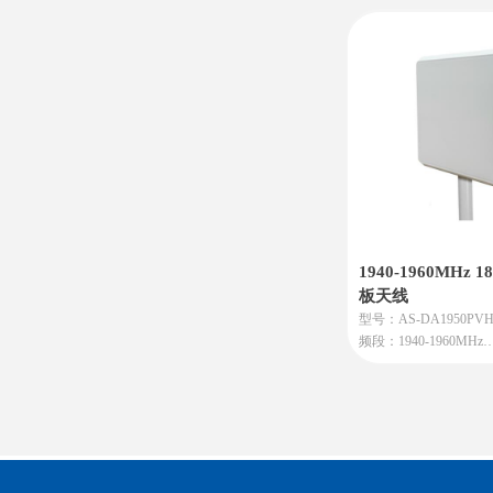
增益：21dBi
特点：是一款工作在2.7-
段，具备21dBi高增
带特性的高性能四脊喇
用途：主要用于天线测
益探头）、雷达系统（
源）及电子对抗/点对
域。
产地：北京顺义
1940-1960MHz 
板天线
型号：AS-DA1950PVH
频段：1940-1960MHz
增益：18dBi
特点：高增益（18dB
离远，穿透力强。
强定向：信号集中向前
强。
用途是：