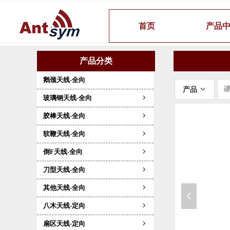
首页
产品
产品分类
鹅颈天线-全向
产品
ꀁ
玻璃钢天线-全向
ꁇ
胶棒天线-全向
ꁇ
软鞭天线-全向
ꁇ
倒F天线-全向
ꁇ
刀型天线-全向
ꁇ
其他天线-全向
ꁇ
넳
八木天线-定向
ꁇ
扇区天线-定向
ꁇ