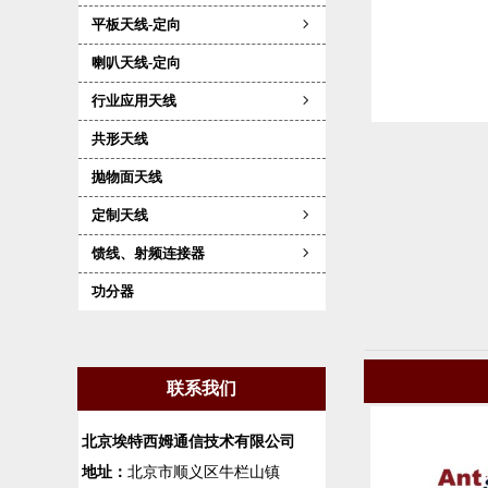
平板天线-定向
ꁇ
喇叭天线-定向
行业应用天线
ꁇ
共形天线
抛物面天线
定制天线
ꁇ
馈线、射频连接器
ꁇ
功分器
联系我们
北京埃特西姆通信技术有限公司
地址：
北京市顺义区牛栏山镇