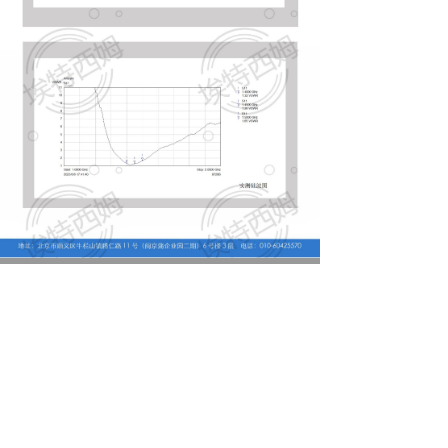
낀
끈
끶
끐
公司简介
产品中心
天线定制
联系我们
北京埃特西姆通信技术有限公司
地址：
北京市顺义区牛栏山镇腾仁路11号6号楼
电话：
+86-10-60425570
手机：
+86 13269710333