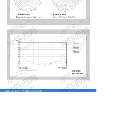
낀
끈
끶
끐
公司简介
产品中心
天线定制
联系我们
北京埃特西姆通信技术有限公司
地址：
北京市顺义区牛栏山镇腾仁路11号6号楼