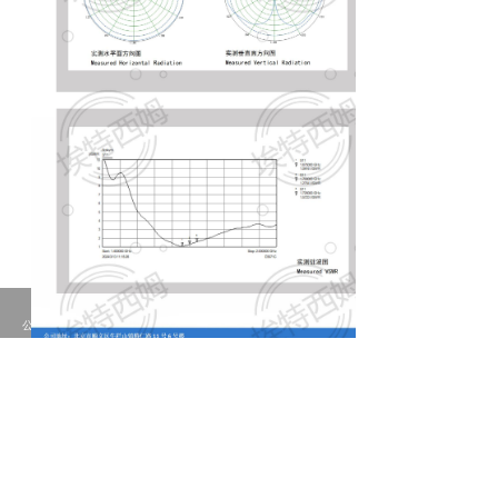
낀
끈
끶
끐
公司简介
产品中心
天线定制
联系我们
北京埃特西姆通信技术有限公司
地址：
北京市顺义区牛栏山镇腾仁路11号6号楼